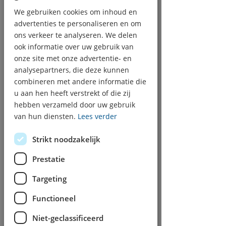
verwarmingssystemen en
We gebruiken cookies om inhoud en
service
advertenties te personaliseren en om
ons verkeer te analyseren. We delen
ook informatie over uw gebruik van
onze site met onze advertentie- en
analysepartners, die deze kunnen
combineren met andere informatie die
u aan hen heeft verstrekt of die zij
hebben verzameld door uw gebruik
van hun diensten.
Lees verder
Strikt noodzakelijk
Airco Installatie
Prestatie
Installeren, service en
Targeting
onderhoud
Functioneel
Niet-geclassificeerd