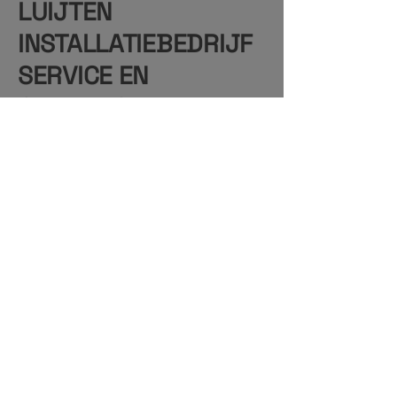
LUIJTEN
INSTALLATIEBEDRIJF
SERVICE EN
ONDERHOUD
06-1436 4197
Luijten.ISO@outlook.com
Luijyten.ISO
Kapellerhof 41
6045 DA
Roermond