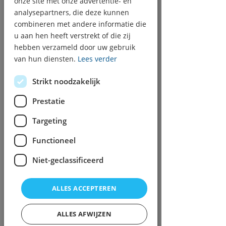
onze site met onze advertentie- en
analysepartners, die deze kunnen
Beschrijving van de dienst
combineren met andere informatie die
u aan hen heeft verstrekt of die zij
Goed onderhoud van de cv ketel is
belangrijk voor de leven duur van de
hebben verzameld door uw gebruik
ketel. Bij het het onderhoud kunnen we
van hun diensten.
Lees verder
storingen lokaliseren of vroegtijdig
achter komen dat u niet voor
Strikt noodzakelijk
verrassingen komen te staan voor de
koude winterdagen.
Prestatie
Targeting
Contactgegevens
Functioneel
020-1234567
Niet-geclassificeerd
info@mijnwebsite.nl
Zesde verdieping, Kruidenierweg 12, 5571
PG Amsterdam
ALLES ACCEPTEREN
ALLES AFWIJZEN