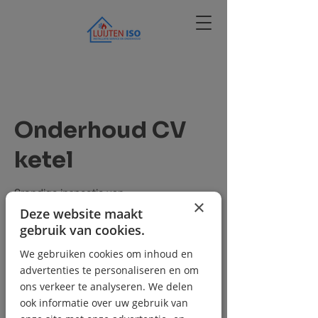
Onderhoud CV
ketel
Grondige inspectie van
×
verwarmingssystemen en service
Deze website maakt
gebruik van cookies.
op
afspraak
We gebruiken cookies om inhoud en
1 uur
1
op afspraak
u
advertenties te personaliseren en om
u
ons verkeer te analyseren. We delen
Bij de klant
ook informatie over uw gebruik van